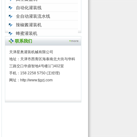
自动化灌装线
全自动灌装流水线
辣椒酱灌装机
蜂蜜灌装机
联系我们
天津星奥灌装机械有限公司
地址：天津市西青区海泰南北大街与华科
三路交口华鼎智地4号楼1门402室
手机：158 2258 5750 (王经理)
网址：
http://www.tjgzj.com