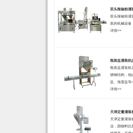
双头辣椒粉灌
双头辣椒粉灌
装的机械设备
详情>>
瓶装盐灌装机
瓶装盐灌装机
锈钢结构，他
盐、海藻盐等小
详情>>
天津定量灌装
天津定量灌装
业，因物料比