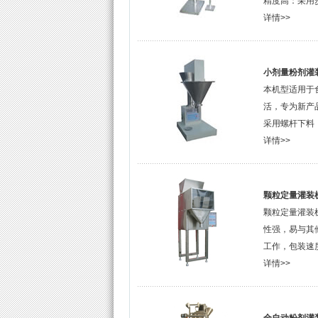
精度高：采用
详情>>
小剂量粉剂灌
本机型适用于
活，专为新产
采用螺杆下料，
详情>>
颗粒定量灌装
颗粒定量灌装
性强，易与其
工作，包装速
详情>>