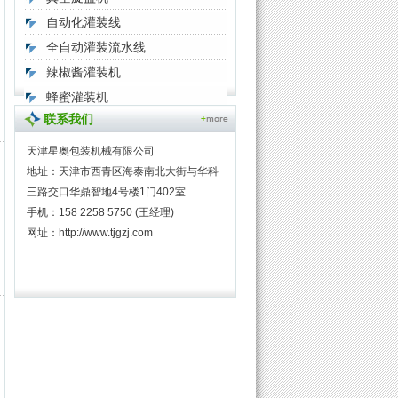
自动化灌装线
全自动灌装流水线
辣椒酱灌装机
蜂蜜灌装机
联系我们
天津星奥包装机械有限公司
地址：天津市西青区海泰南北大街与华科
三路交口华鼎智地4号楼1门402室
手机：158 2258 5750 (王经理)
网址：
http://www.tjgzj.com