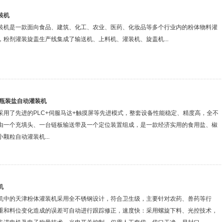
装机
装机是一款面向食品、建筑、化工、农业、医药、化妆品等多个行业内的粉体物料灌
，粉剂灌装旋盖生产线集成了输送机、上料机、灌装机、旋盖机...
|瓶装盐自动灌装机
采用了先进的PLC+伺服马达+触摸屏等先进模式，整套设备性能稳定、精度高，全不
由一个充填头、一台链板输送带及一个定位装置组成，是一款经济实用的食用盐、椒
颗粒自动灌装机...
机
机中的天津粉体灌装机采用全不锈钢设计，符合卫生级，主要针对农药、兽药等行
重和料位变化造成的误差可自动进行跟踪修正，速度快：采用螺旋下料、光控技术，