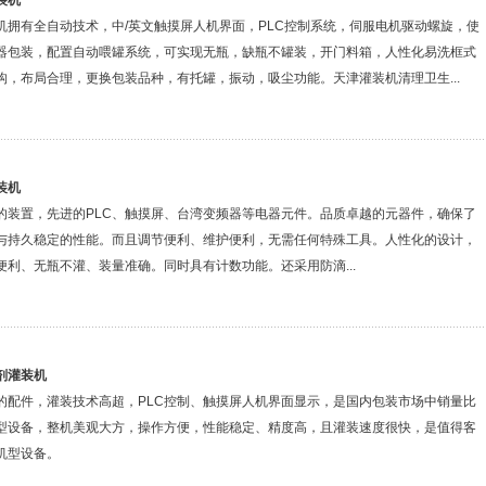
装机
机拥有全自动技术，中/英文触摸屏人机界面，PLC控制系统，伺服电机驱动螺旋，使
器包装，配置自动喂罐系统，可实现无瓶，缺瓶不罐装，开门料箱，人性化易洗框式
构，布局合理，更换包装品种，有托罐，振动，吸尘功能。天津灌装机清理卫生...
装机
的装置，先进的PLC、触摸屏、台湾变频器等电器元件。品质卓越的元器件，确保了
与持久稳定的性能。而且调节便利、维护便利，无需任何特殊工具。人性化的设计，
便利、无瓶不灌、装量准确。同时具有计数功能。还采用防滴...
剂灌装机
的配件，灌装技术高超，PLC控制、触摸屏人机界面显示，是国内包装市场中销量比
型设备，整机美观大方，操作方便，性能稳定、精度高，且灌装速度很快，是值得客
机型设备。