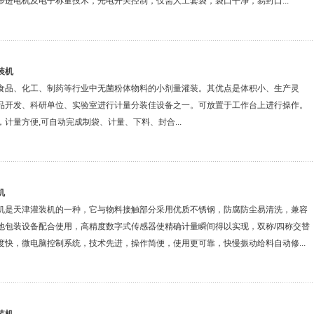
步进电机及电子称量技术，光电开关控制，仅需人工套袋，袋口干净，易封口...
装机
食品、化工、制药等行业中无菌粉体物料的小剂量灌装。其优点是体积小、生产灵
品开发、科研单位、实验室进行计量分装佳设备之一。可放置于工作台上进行操作。
计量方便,可自动完成制袋、计量、下料、封合...
机
机是天津灌装机的一种，它与物料接触部分采用优质不锈钢，防腐防尘易清洗，兼容
他包装设备配合使用，高精度数字式传感器使精确计量瞬间得以实现，双称/四称交替
度快，微电脑控制系统，技术先进，操作简便，使用更可靠，快慢振动给料自动修...